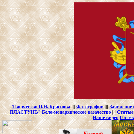
Творчество П.Н. Краснова
|||
Фотографии
|||
Заявление
"ПЛАСТУНЪ"
Бело-монархическое казачество
|||
Статьи
Наше видео
Гостев